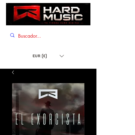
EUR (€)