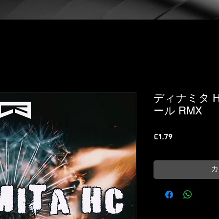
ディナミタ H
ール RMX
価
€1.79
格
カ