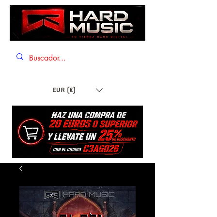
EUR (€)