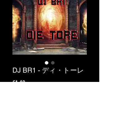
DJ BR1 - ディ・トーレ
価
€1.49
格
カートに追加する
参照 C3-079