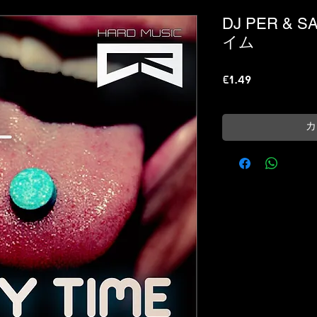
DJ PER & 
イム
価
€1.49
格
カ