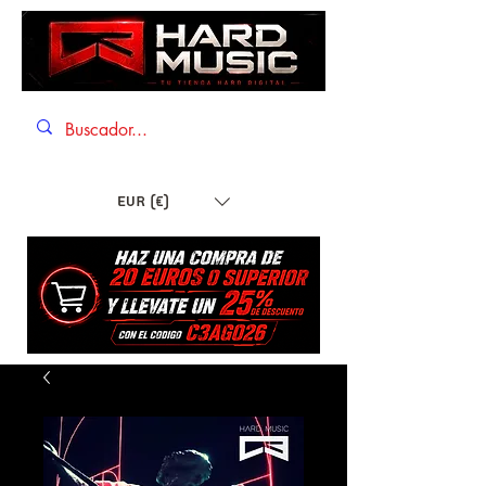
EUR (€)