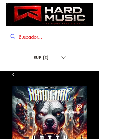
EUR (€)