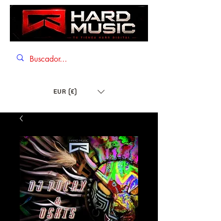
EUR (€)