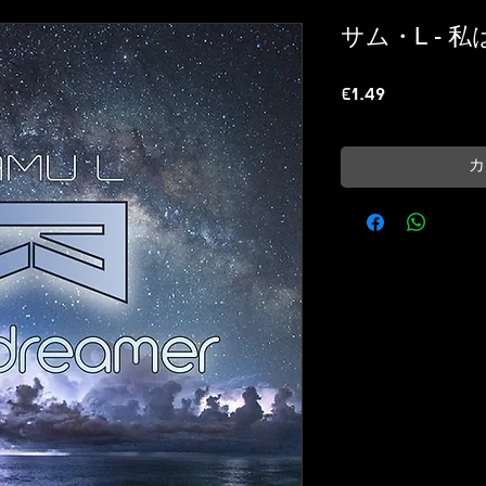
サム・L - 
価
€1.49
格
カ