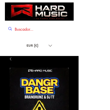
EUR (€)